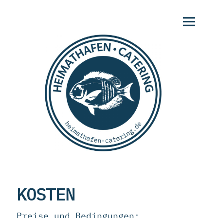
MENÜ
UND
WIDGETS
Heimathafen-Catering
KOSTEN
Preise und Bedingungen: