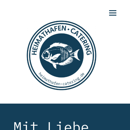
MENÜ
UND
WIDGETS
Heimathafen-
Mit Liebe